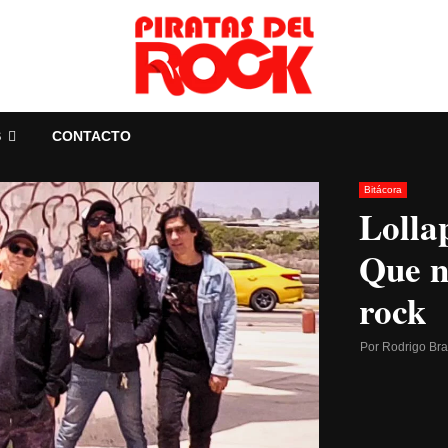
S
CONTACTO
Bitácora
Lolla
Que n
rock
Por
Rodrigo Br