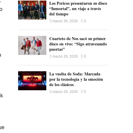
.
Los Pericos presentaron su disco
“Inmortal”, un viaje a través
co
del tiempo
marzo 30, 2026
0
Cuarteto de Nos sacó su primer
disco en vivo: “Sigo atravesando
puertas”
n
marzo 26, 2026
0
La vuelta de Soda: Marcada
por la tecnología y la emoción
de los clásicos
marzo 26, 2026
0
nk
ue