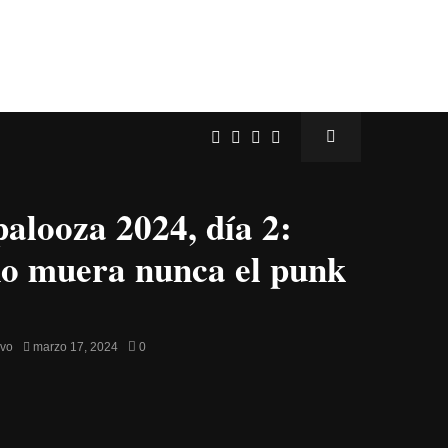
palooza 2024, día 2:
o muera nunca el punk
avo
marzo 17, 2024
0