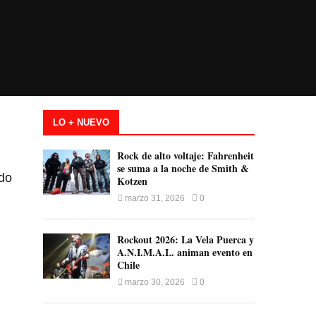
LO + NUEVO
Rock de alto voltaje: Fahrenheit
se suma a la noche de Smith &
ndo
Kotzen
marzo 31, 2026
0
Rockout 2026: La Vela Puerca y
A.N.I.M.A.L. animan evento en
Chile
marzo 30, 2026
0