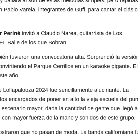
 y bailará al son de estas melodías simples, pero rápidas
n Pablo Varela, integrantes de Gufi, para cantar el clási
r Periné
invitó a Claudio Narea, guitarrista de Los
a EL Baile de los que Sobran.
ién tuvieron una convocatoria alta. Sorprendió la versió
nvirtiendo el Parque Cerrillos en un karaoke gigante. El
ste año.
te Lollapalooza 2024 fue sencillamente alucinante. La
los encargados de poner en alto la vieja escuela del pu
 escenario mayor, dada la cantidad de gente que llegó a
a con mayor fuerza de la mano y sonidos de este grupo.
traron que no pasan de moda. La banda californiana f