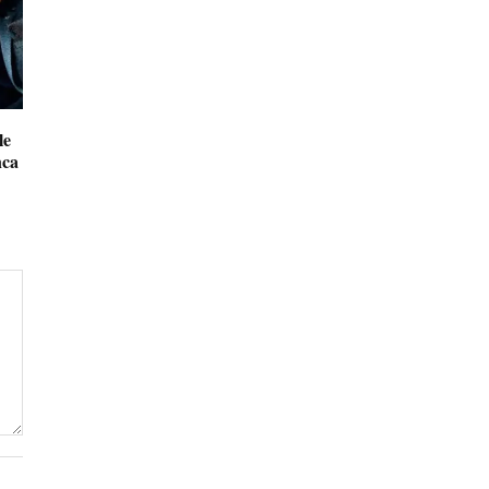
le
nca