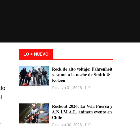
LO + NUEVO
Rock de alto voltaje: Fahrenheit
se suma a la noche de Smith &
Kotzen
ndo
marzo 31, 2026
0
l
Rockout 2026: La Vela Puerca y
A.N.I.M.A.L. animan evento en
Chile
a
marzo 30, 2026
0