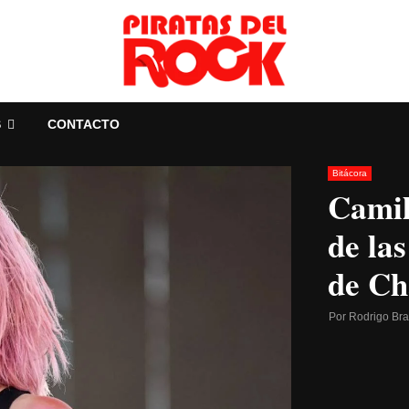
S
CONTACTO
Bitácora
Camil
de la
de Ch
Por
Rodrigo Br