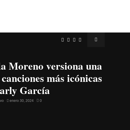
a Moreno versiona una
s canciones más icónicas
arly García
avo
enero 30, 2024
0