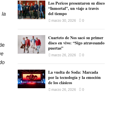
Los Pericos presentaron su disco
“Inmortal”, un viaje a través
del tiempo
 la
marzo 30, 2026
0
Cuarteto de Nos sacó su primer
disco en vivo: “Sigo atravesando
de
puertas”
ue
marzo 26, 2026
0
do
La vuelta de Soda: Marcada
por la tecnología y la emoción
de los clásicos
marzo 26, 2026
0