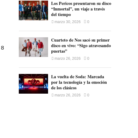
Los Pericos presentaron su disco
“Inmortal”, un viaje a través
del tiempo
marzo 30, 2026
0
Cuarteto de Nos sacó su primer
disco en vivo: “Sigo atravesando
 8
puertas”
marzo 26, 2026
0
La vuelta de Soda: Marcada
por la tecnología y la emoción
de los clásicos
marzo 26, 2026
0