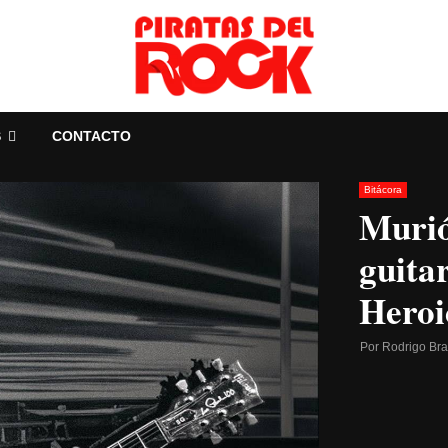
S
CONTACTO
Bitácora
Murió
guitar
Heroi
Por
Rodrigo Br