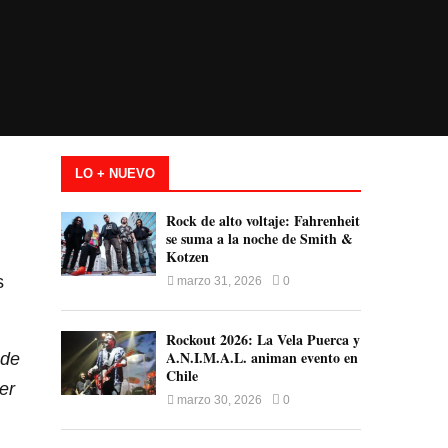
LO + NUEVO
Rock de alto voltaje: Fahrenheit
se suma a la noche de Smith &
Kotzen
s
marzo 31, 2026
0
Rockout 2026: La Vela Puerca y
A.N.I.M.A.L. animan evento en
 de
Chile
er
marzo 30, 2026
0