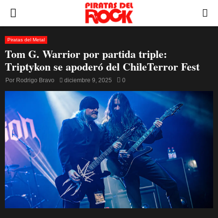
PRIMARY
MENU
Piratas del Metal
Tom G. Warrior por partida triple:
Triptykon se apoderó del ChileTerror Fest
Por
Rodrigo Bravo
diciembre 9, 2025
0