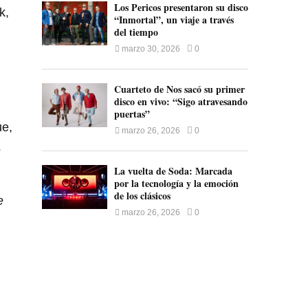
Los Pericos presentaron su disco
k,
“Inmortal”, un viaje a través
del tiempo
marzo 30, 2026
0
Cuarteto de Nos sacó su primer
disco en vivo: “Sigo atravesando
puertas”
ue,
marzo 26, 2026
0
s
La vuelta de Soda: Marcada
por la tecnología y la emoción
de los clásicos
e
marzo 26, 2026
0