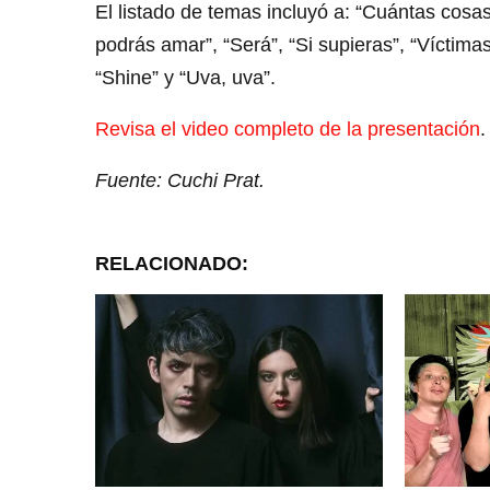
El listado de temas incluyó a: “Cuántas cosa
podrás amar”, “Será”, “Si supieras”, “Víctimas
“Shine” y “Uva, uva”.
Revisa el video completo de la presentación
.
Fuente: Cuchi Prat.
RELACIONADO: