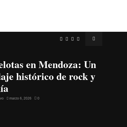
elotas en Mendoza: Un
aje histórico de rock y
nía
avo
marzo 6, 2026
0