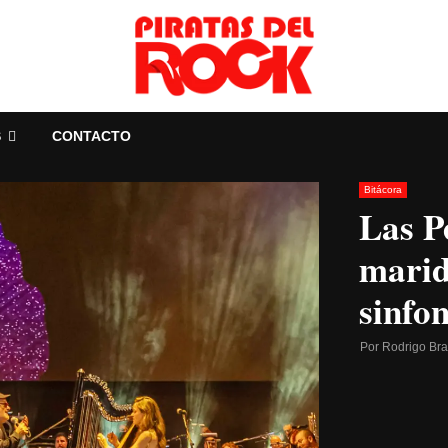
S
CONTACTO
Bitácora
Las P
marid
sinfo
Por
Rodrigo Br