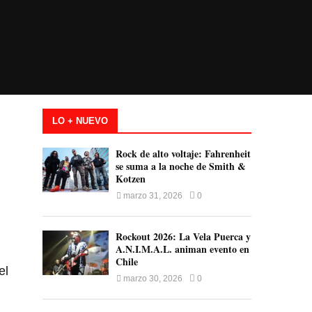
LO + NUEVO
Rock de alto voltaje: Fahrenheit
se suma a la noche de Smith &
Kotzen
marzo 31, 2026
0
Rockout 2026: La Vela Puerca y
A.N.I.M.A.L. animan evento en
Chile
el
marzo 30, 2026
0