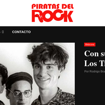
S
CONTACTO
Bitácora
Con s
Los T
Por
Rodrigo Br