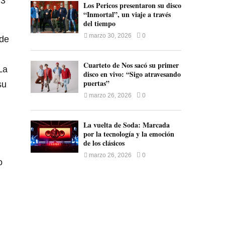
23
Los Pericos presentaron su disco
“Inmortal”, un viaje a través
del tiempo
marzo 30, 2026
0
 de
Cuarteto de Nos sacó su primer
La
disco en vivo: “Sigo atravesando
puertas”
su
marzo 26, 2026
0
La vuelta de Soda: Marcada
por la tecnología y la emoción
de los clásicos
marzo 26, 2026
0
o