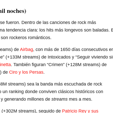
mil noches)
 se fueron. Dentro de las canciones de rock más
na tendencia clara: los hits más longevos son baladas. 
ns son rockeros románticos.
treams) de
Airbag
, con más de 1650 días consecutivos e
e” (+133M streams) de Intoxicados y “Seguir viviendo si
inetta
. También figuran “Crimen” (+128M streams) de
s) de
Ciro y los Persas
.
338M streams) sea la banda más escuchada de rock
 un ranking donde conviven clásicos históricos con
s y generando millones de
streams
mes a mes.
s (+302M streams), seguido de
Patricio Rey y sus