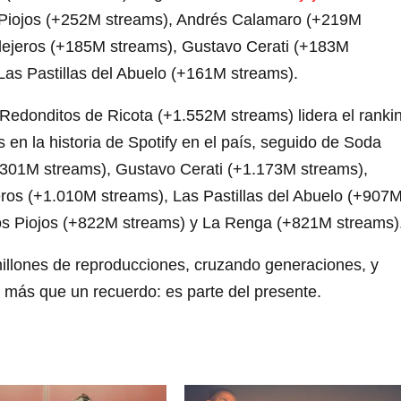
Piojos (+252M streams), Andrés Calamaro (+219M
lejeros (+185M streams), Gustavo Cerati (+183M
Las Pastillas del Abuelo (+161M streams).
s Redonditos de Ricota (+1.552M streams) lidera el ranki
 en la historia de Spotify en el país, seguido de Soda
301M streams), Gustavo Cerati (+1.173M streams),
ros (+1.010M streams), Las Pastillas del Abuelo (+907
os Piojos (+822M streams) y La Renga (+821M streams)
llones de reproducciones, cruzando generaciones, y
más que un recuerdo: es parte del presente.