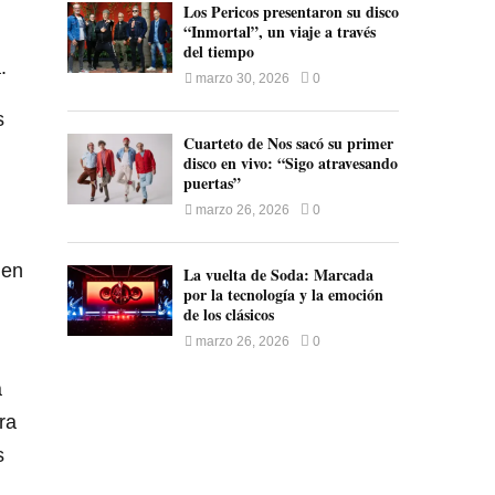
Los Pericos presentaron su disco
“Inmortal”, un viaje a través
del tiempo
.
marzo 30, 2026
0
s
Cuarteto de Nos sacó su primer
disco en vivo: “Sigo atravesando
puertas”
marzo 26, 2026
0
 en
La vuelta de Soda: Marcada
por la tecnología y la emoción
de los clásicos
marzo 26, 2026
0
a
ra
s