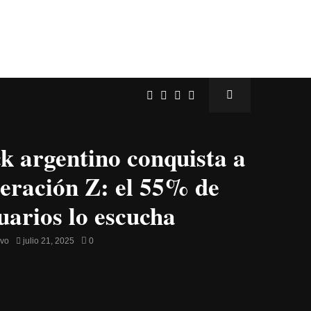
ck argentino conquista a
neración Z: el 55% de
suarios lo escucha
avo
julio 21, 2025
0