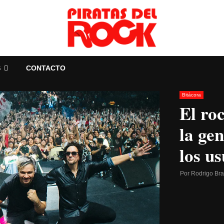
S
CONTACTO
Bitácora
El ro
la ge
los u
Por
Rodrigo Br