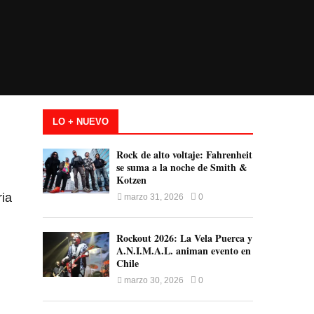
LO + NUEVO
Rock de alto voltaje: Fahrenheit
se suma a la noche de Smith &
Kotzen
ria
marzo 31, 2026
0
Rockout 2026: La Vela Puerca y
A.N.I.M.A.L. animan evento en
Chile
marzo 30, 2026
0