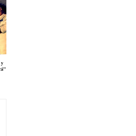
 y
cá”