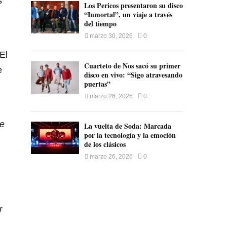
s
Los Pericos presentaron su disco
“Inmortal”, un viaje a través
del tiempo
marzo 30, 2026
0
 El
Cuarteto de Nos sacó su primer
e
disco en vivo: “Sigo atravesando
puertas”
marzo 26, 2026
0
ue
La vuelta de Soda: Marcada
por la tecnología y la emoción
de los clásicos
marzo 26, 2026
0
r