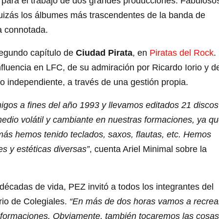
 para el trabajo de dos grandes producciones: Fabuloso
quizás los álbumes más trascendentes de la banda de
ca connotada.
segundo capítulo de
Ciudad Pirata
, en
Piratas del Rock
.
nfluencia en LFC, de su admiración por Ricardo Iorio y d
o independiente, a través de una gestión propia.
gos a fines del año 1993 y llevamos editados 21 discos
medio volátil y cambiante en nuestras formaciones, ya q
emás hemos tenido teclados, saxos, flautas, etc. Hemos
es y estéticas diversas”
, cuenta Ariel Minimal sobre la
 décadas de vida, PEZ invitó a todos los integrantes del
rio de Colegiales.
“En más de dos horas vamos a recrea
s formaciones. Obviamente, también tocaremos las cosas