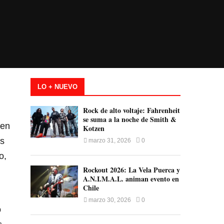
LO + NUEVO
Rock de alto voltaje: Fahrenheit
se suma a la noche de Smith &
 en
Kotzen
és
marzo 31, 2026
0
o,
Rockout 2026: La Vela Puerca y
A.N.I.M.A.L. animan evento en
Chile
marzo 30, 2026
0
o