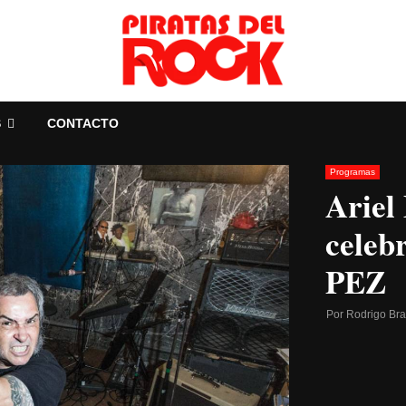
S
CONTACTO
Programas
Ariel
celeb
PEZ
Por
Rodrigo Br