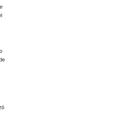
ue
el
o
 de
zó