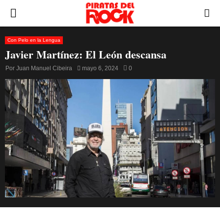
PRIMARY
MENU
Con Pelo en la Lengua
Javier Martínez: El León descansa
Por
Juan Manuel Cibeira
mayo 6, 2024
0