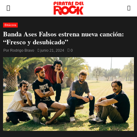
PRIMARY
MENU
Bitácora
Banda Ases Falsos estrena nueva canción:
“Fresco y desubicado”
Por
Rodrigo Bravo
junio 21, 2024
0