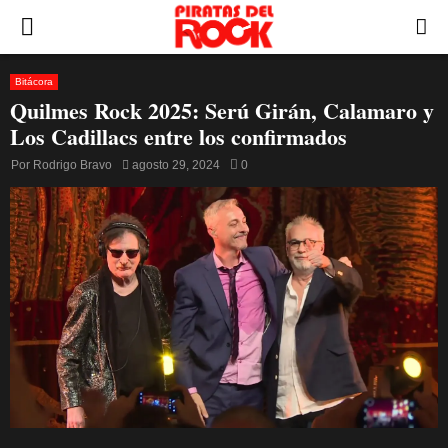
PRIMARY
MENU
Bitácora
Quilmes Rock 2025: Serú Girán, Calamaro y
Los Cadillacs entre los confirmados
Por
Rodrigo Bravo
agosto 29, 2024
0