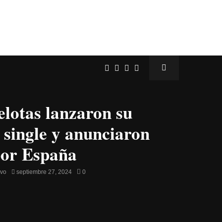
elotas lanzaron su
 single y anunciaron
por España
avo
septiembre 27, 2024
0