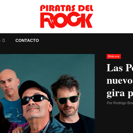
S
CONTACTO
Bitácora
Las P
nuevo
gira 
Por
Rodrigo Br