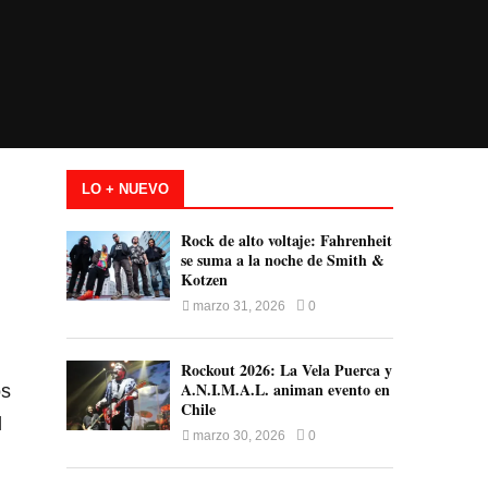
LO + NUEVO
Rock de alto voltaje: Fahrenheit
se suma a la noche de Smith &
Kotzen
marzo 31, 2026
0
Rockout 2026: La Vela Puerca y
A.N.I.M.A.L. animan evento en
os
Chile
l
marzo 30, 2026
0