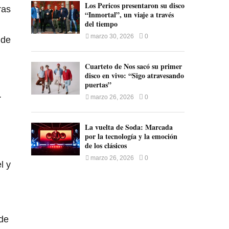
Los Pericos presentaron su disco
ras
“Inmortal”, un viaje a través
del tiempo
marzo 30, 2026
0
 de
Cuarteto de Nos sacó su primer
disco en vivo: “Sigo atravesando
puertas”
.
marzo 26, 2026
0
La vuelta de Soda: Marcada
por la tecnología y la emoción
de los clásicos
marzo 26, 2026
0
l y
 de