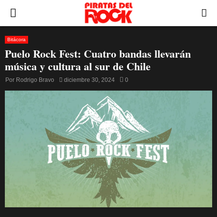
PRIMARY
MENU
Bitácora
Puelo Rock Fest: Cuatro bandas llevarán
música y cultura al sur de Chile
Por
Rodrigo Bravo
diciembre 30, 2024
0