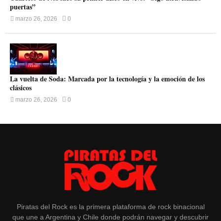
puertas”
marzo 26, 2026
0
La vuelta de Soda: Marcada por la tecnología y la emoción de los
clásicos
marzo 26, 2026
0
Piratas del Rock es la primera plataforma de rock binacional
que une a Argentina y Chile donde podrán navegar y descubrir