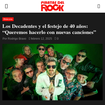
PRIMARY
MENU
Bitácora
Los Decadentes y el festejo de 40 años:
“Queremos hacerlo con nuevas canciones”
Por
Rodrigo Bravo
febrero 12, 2025
0