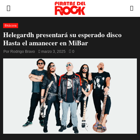
PRIMARY
MENU
Bitácora
Helegardh presentará su esperado disco
Hasta el amanecer en MiBar
Por
Rodrigo Bravo
marzo 3, 2025
0