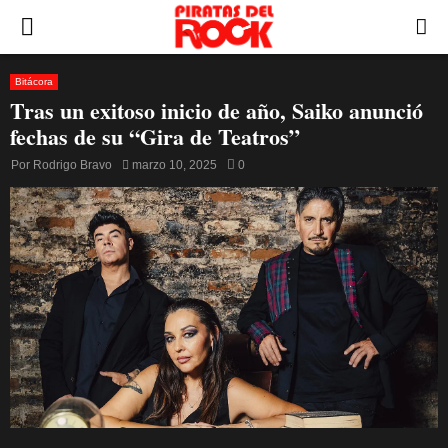
PRIMARY
MENU
Bitácora
Tras un exitoso inicio de año, Saiko anunció
fechas de su “Gira de Teatros”
Por
Rodrigo Bravo
marzo 10, 2025
0