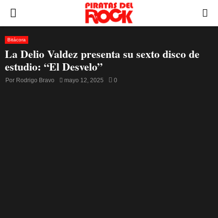
PRIMARY
MENU
Bitácora
La Delio Valdez presenta su sexto disco de
estudio: “El Desvelo”
Por
Rodrigo Bravo
mayo 12, 2025
0