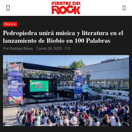
PRIMARY
MENU
Bitácora
Pedropiedra unirá música y literatura en el
lanzamiento de Biobío en 100 Palabras
Por
Rodrigo Bravo
junio 26, 2025
0