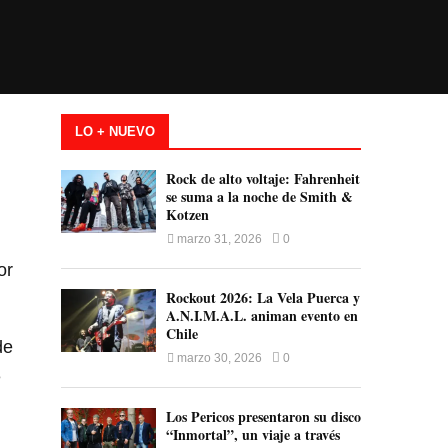
LO + NUEVO
Rock de alto voltaje: Fahrenheit
se suma a la noche de Smith &
Kotzen
marzo 31, 2026
0
or
Rockout 2026: La Vela Puerca y
A.N.I.M.A.L. animan evento en
Chile
de
marzo 30, 2026
0
e
Los Pericos presentaron su disco
“Inmortal”, un viaje a través