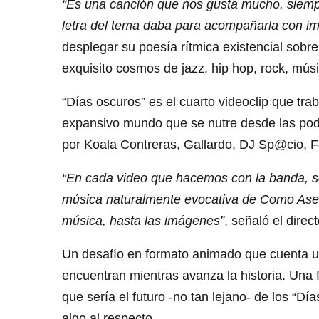
“Es una canción que nos gusta mucho, siempr
letra del tema daba para acompañarla con i
desplegar su poesía rítmica existencial sob
exquisito cosmos de jazz, hip hop, rock, músi
“Días oscuros” es el cuarto videoclip que tr
expansivo mundo que se nutre desde las pod
por Koala Contreras, Gallardo, DJ Sp@cio, 
“En cada video que hacemos con la banda, se 
música naturalmente evocativa de Como Asesi
música, hasta las imágenes”
, señaló el direc
Un desafío en formato animado que cuenta una
encuentran mientras avanza la historia. Una 
que sería el futuro -no tan lejano- de los “Dí
algo al respecto.