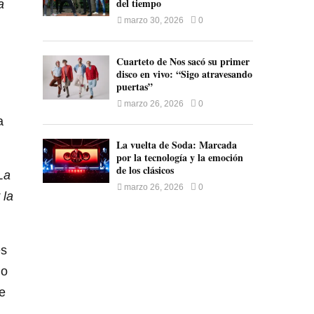
del tiempo
a
marzo 30, 2026
0
Cuarteto de Nos sacó su primer
disco en vivo: “Sigo atravesando
puertas”
marzo 26, 2026
0
a
La vuelta de Soda: Marcada
por la tecnología y la emoción
de los clásicos
La
marzo 26, 2026
0
 la
es
lo
ce