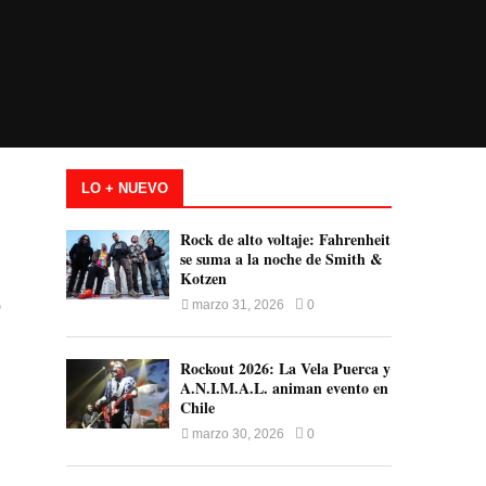
LO + NUEVO
Rock de alto voltaje: Fahrenheit
se suma a la noche de Smith &
Kotzen
o
marzo 31, 2026
0
Rockout 2026: La Vela Puerca y
A.N.I.M.A.L. animan evento en
Chile
marzo 30, 2026
0