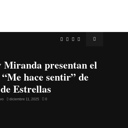
y Miranda presentan el
e “Me hace sentir” de
 de Estrellas
avo
diciembre 11, 2025
0