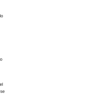
do
co
el
 se