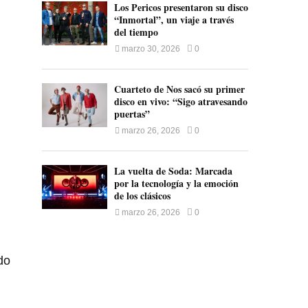
Los Pericos presentaron su disco
“Inmortal”, un viaje a través
del tiempo
marzo 30, 2026
0
Cuarteto de Nos sacó su primer
disco en vivo: “Sigo atravesando
puertas”
marzo 26, 2026
0
La vuelta de Soda: Marcada
por la tecnología y la emoción
de los clásicos
marzo 26, 2026
0
do