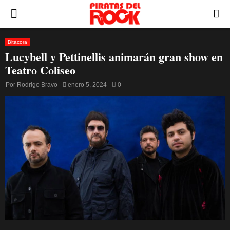
PRIMARY
MENU
Bitácora
Lucybell y Pettinellis animarán gran show en
Teatro Coliseo
Por
Rodrigo Bravo
enero 5, 2024
0