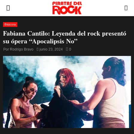
PRIMARY
MENU
Bitácora
Fabiana Cantilo: Leyenda del rock presentó
su ópera “Apocalipsis No”
Por
Rodrigo Bravo
junio 23, 2024
0