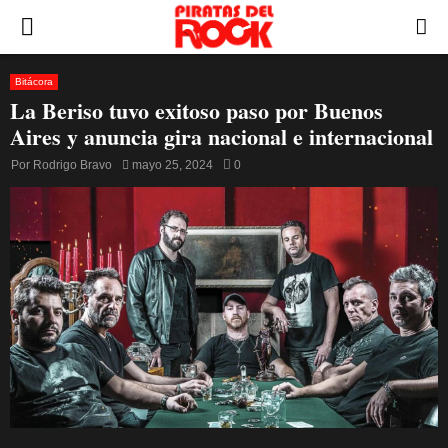
PRIMARY
MENU
Bitácora
La Beriso tuvo exitoso paso por Buenos
Aires y anuncia gira nacional e internacional
Por
Rodrigo Bravo
mayo 25, 2024
0