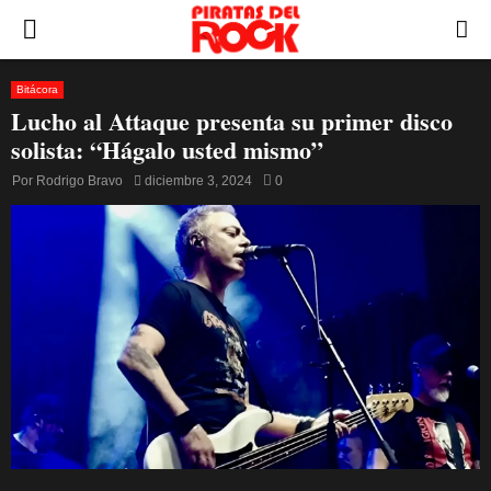
PRIMARY
MENU
Bitácora
Lucho al Attaque presenta su primer disco
solista: “Hágalo usted mismo”
Por
Rodrigo Bravo
diciembre 3, 2024
0