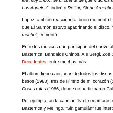
fue muy lindo. Me di cuenta de que muchos m
Los Abuelos”
, indicó a
Rolling Stone Argentin
López también reaccionó al buen momento tra
que El Salmón estuvo apadrinando el disco.
mucho”
, comentó
Entre los músicos que participan del nuevo 
Bazterrica, Bandalos Chinos, Ale Sergi, Zoe
Decadentes
, entre muchos más.
El álbum tiene canciones de todos los discos
besos (1983), tres de Himno de mi corazón (
Cosas mías (1986, donde no participaron Cal
Por ejemplo, en la canción “No te enamores 
Bazterrica y Melingo. “Sin gamulán” fue inte