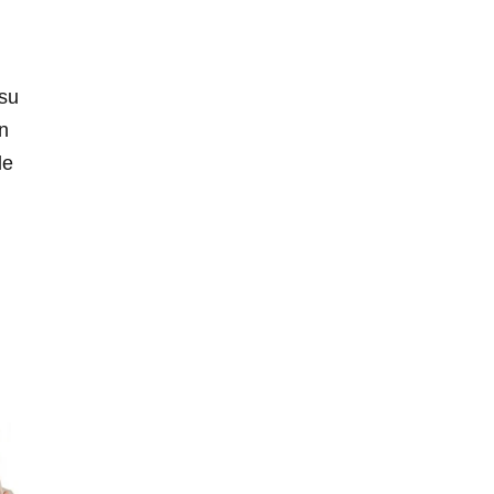
 su
n
le