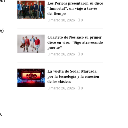
ían
Los Pericos presentaron su disco
“Inmortal”, un viaje a través
del tiempo
marzo 30, 2026
0
jó
Cuarteto de Nos sacó su primer
disco en vivo: “Sigo atravesando
puertas”
marzo 26, 2026
0
La vuelta de Soda: Marcada
por la tecnología y la emoción
de los clásicos
marzo 26, 2026
0
,