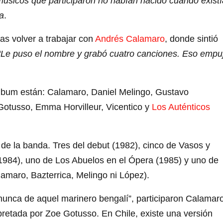
úsicos que participaron no habían nacido cuando exist
a
.
s volver a trabajar con
Andrés Calamaro
, donde sintió
“Le puso el nombre y grabó cuatro canciones. Eso empu
álbum están: Calamaro, Daniel Melingo, Gustavo
 Gotusso, Emma Horvilleur, Vicentico y
Los Auténticos
 de la banda. Tres del debut (1982), cinco de Vasos y
1984), uno de Los Abuelos en el Ópera (1985) y uno de
amaro, Bazterrica, Melingo ni López).
nunca de aquel marinero bengalí”, participaron Calamaro
rpretada por Zoe Gotusso. En Chile, existe una versión