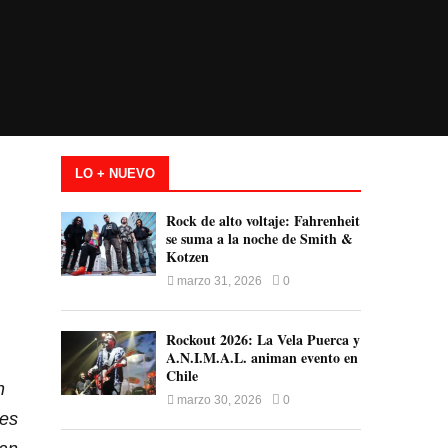
LO + NUEVO
Rock de alto voltaje: Fahrenheit
se suma a la noche de Smith &
Kotzen
marzo 31, 2026
0
Rockout 2026: La Vela Puerca y
A.N.I.M.A.L. animan evento en
Chile
n
marzo 30, 2026
0
nes