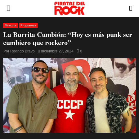
PRIMARY
MENU
Bitácora
Programas
La Burrita Cumbión: “Hoy es más punk ser
cumbiero que rockero”
Por
Rodrigo Bravo
diciembre 27, 2024
0