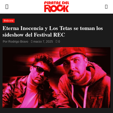
PRIMARY
MENU
Bitácora
Eterna Inocencia y Los Tetas se toman los
sideshow del Festival REC
Por
Rodrigo Bravo
marzo 7, 2025
0