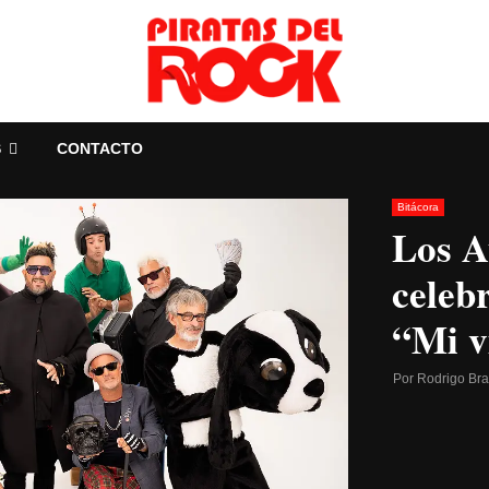
S
CONTACTO
Bitácora
Los A
celeb
“Mi v
Por
Rodrigo Br