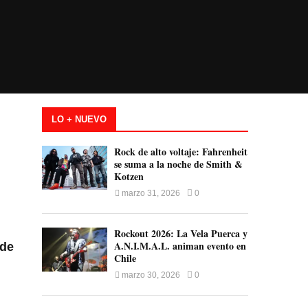
LO + NUEVO
Rock de alto voltaje: Fahrenheit
se suma a la noche de Smith &
Kotzen
marzo 31, 2026
0
Rockout 2026: La Vela Puerca y
A.N.I.M.A.L. animan evento en
 de
Chile
marzo 30, 2026
0