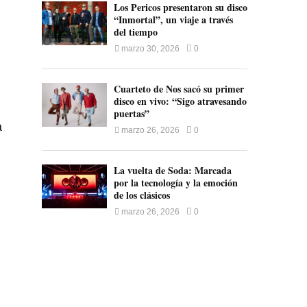
Los Pericos presentaron su disco
“Inmortal”, un viaje a través
del tiempo
marzo 30, 2026
0
Cuarteto de Nos sacó su primer
disco en vivo: “Sigo atravesando
puertas”
a
marzo 26, 2026
0
La vuelta de Soda: Marcada
por la tecnología y la emoción
de los clásicos
marzo 26, 2026
0