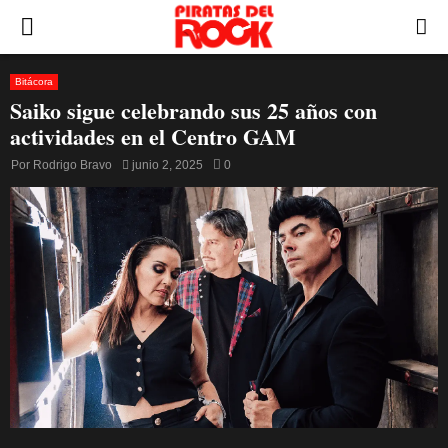
PRIMARY
MENU
Bitácora
Saiko sigue celebrando sus 25 años con
actividades en el Centro GAM
Por
Rodrigo Bravo
junio 2, 2025
0