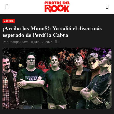
PRIMARY
MENU
Bitácora
¡Arriba las Mano$!: Ya salió el disco más
esperado de Perdí la Cabra
Por
Rodrigo Bravo
julio 17, 2025
0