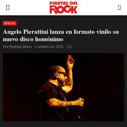
PRIMARY
MENU
Bitácora
Angelo Pierattini lanza en formato vinilo su
nuevo disco homónimo
Por
Rodrigo Bravo
octubre 24, 2025
0