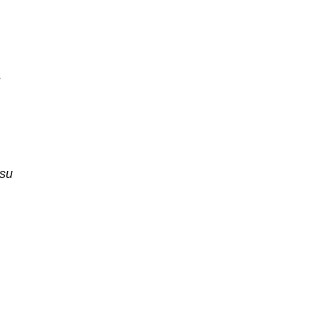
s
 su