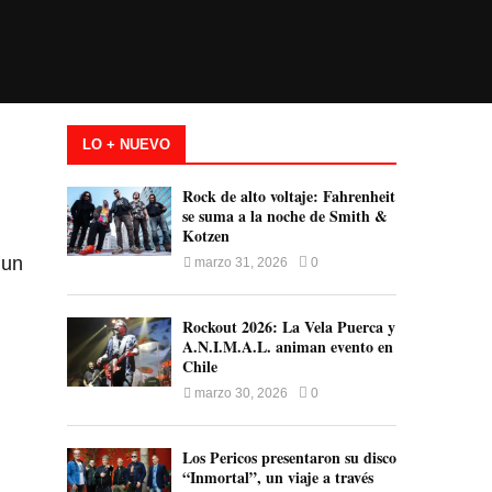
LO + NUEVO
Rock de alto voltaje: Fahrenheit
se suma a la noche de Smith &
Kotzen
 un
marzo 31, 2026
0
Rockout 2026: La Vela Puerca y
A.N.I.M.A.L. animan evento en
Chile
marzo 30, 2026
0
Los Pericos presentaron su disco
“Inmortal”, un viaje a través