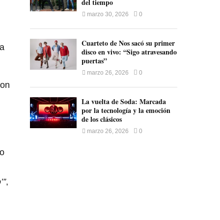
del tiempo
marzo 30, 2026
0
Cuarteto de Nos sacó su primer
ía
disco en vivo: “Sigo atravesando
puertas”
marzo 26, 2026
0
ron
La vuelta de Soda: Marcada
por la tecnología y la emoción
de los clásicos
marzo 26, 2026
0
jo
’”
,