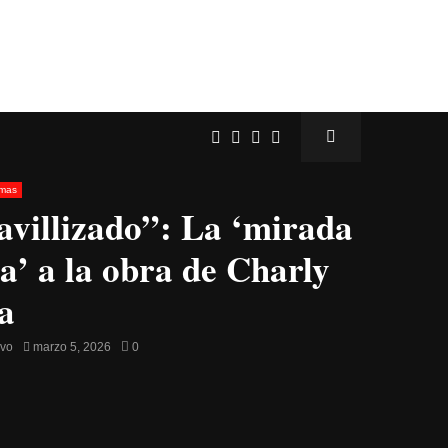
amas
villizado”: La ‘mirada
na’ a la obra de Charly
a
avo
marzo 5, 2026
0