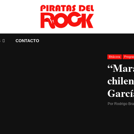
S
CONTACTO
Bitácora
Progr
“Mara
chile
Garcí
Por
Rodrigo Br