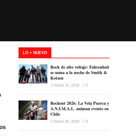
LO + NUEVO
Rock de alto voltaje: Fahrenheit
se suma a la noche de Smith &
Kotzen
marzo 31, 2026
0
s
Rockout 2026: La Vela Puerca y
A.N.I.M.A.L. animan evento en
Chile
marzo 30, 2026
0
los