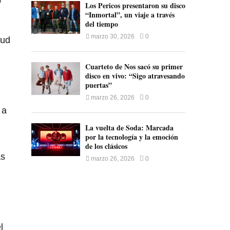
o
Los Pericos presentaron su disco
“Inmortal”, un viaje a través
del tiempo
marzo 30, 2026
0
lud
Cuarteto de Nos sacó su primer
disco en vivo: “Sigo atravesando
puertas”
marzo 26, 2026
0
 a
La vuelta de Soda: Marcada
por la tecnología y la emoción
de los clásicos
ás
marzo 26, 2026
0
l