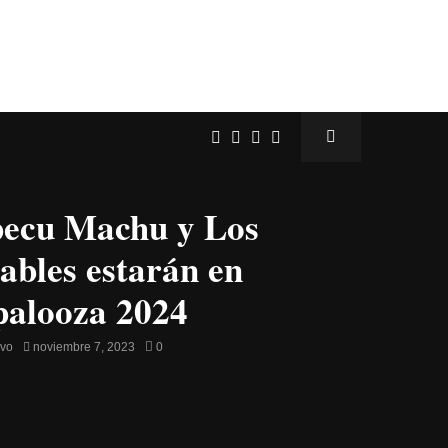
ecu Machu y Los
ables estarán en
palooza 2024
avo
noviembre 7, 2023
0