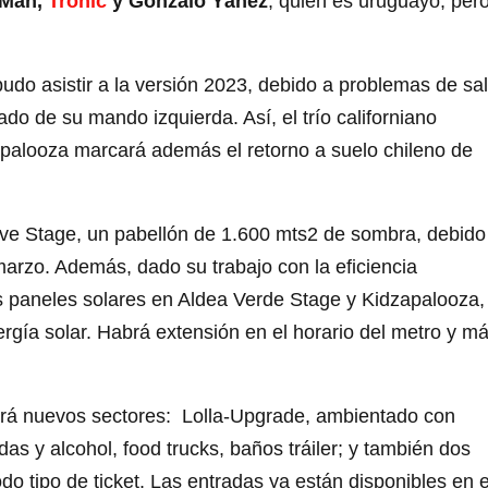
 Man,
Tronic
y Gonzalo Yáñez
, quien es uruguayo, per
 pudo asistir a la versión 2023, debido a problemas de sa
ado de su mando izquierda. Así, el trío californiano
apalooza marcará además el retorno a suelo chileno de
ive Stage, un pabellón de 1.600 mts2 de sombra, debido
arzo. Además, dado su trabajo con la eficiencia
más paneles solares en Aldea Verde Stage y Kidzapalooza,
gía solar. Habrá extensión en el horario del metro y m
drá nuevos sectores: Lolla-Upgrade, ambientado con
s y alcohol, food trucks, baños tráiler; y también dos
o tipo de ticket. Las entradas ya están disponibles en e