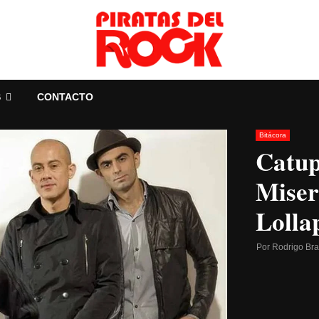
S
CONTACTO
Bitácora
Catup
Miser
Lolla
Por
Rodrigo Br