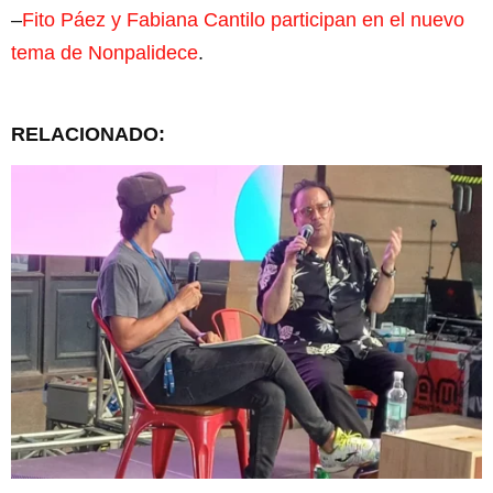
–
Fito Páez y Fabiana Cantilo participan en el nuevo
tema de Nonpalidece
.
RELACIONADO: