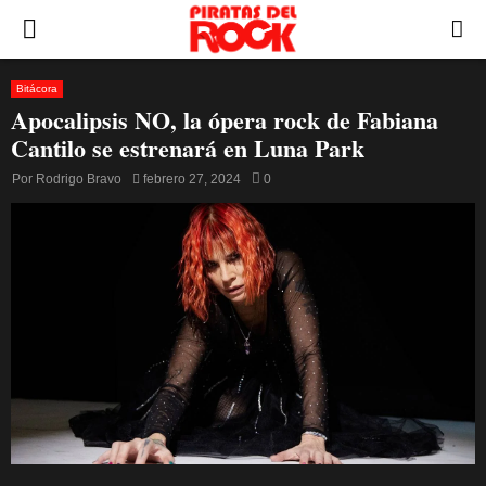
PRIMARY
MENU
Bitácora
Apocalipsis NO, la ópera rock de Fabiana
Cantilo se estrenará en Luna Park
Por
Rodrigo Bravo
febrero 27, 2024
0