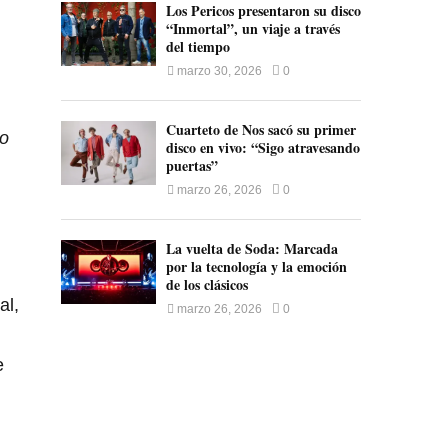
Los Pericos presentaron su disco
“Inmortal”, un viaje a través
del tiempo
marzo 30, 2026
0
Cuarteto de Nos sacó su primer
mo
disco en vivo: “Sigo atravesando
puertas”
marzo 26, 2026
0
La vuelta de Soda: Marcada
por la tecnología y la emoción
de los clásicos
al,
marzo 26, 2026
0
e