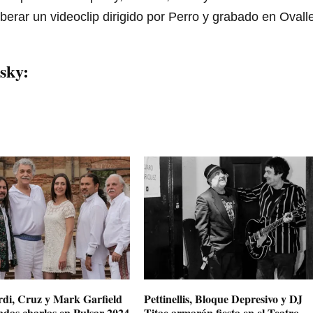
berar un videoclip dirigido por Perro y grabado en Ovall
sky:
rdi, Cruz y Mark Garfield
Pettinellis, Bloque Depresivo y DJ
ndas charlas en Pulsar 2024
Titae armarán fiesta en el Teatro