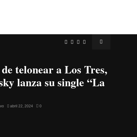
 de telonear a Los Tres,
sky lanza su single “La
avo
abril 22, 2024
0