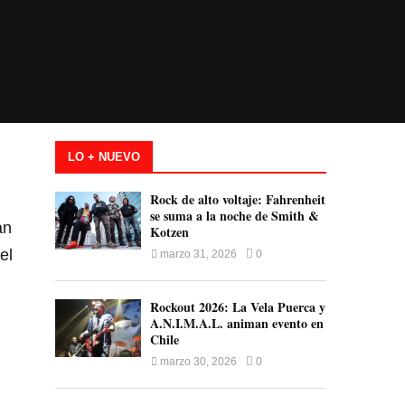
LO + NUEVO
Rock de alto voltaje: Fahrenheit
se suma a la noche de Smith &
an
Kotzen
el
marzo 31, 2026
0
Rockout 2026: La Vela Puerca y
A.N.I.M.A.L. animan evento en
Chile
marzo 30, 2026
0