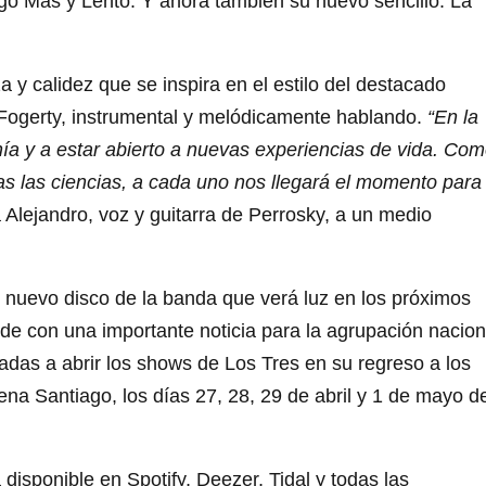
Algo Más y Lento. Y ahora también su nuevo sencillo: La
 y calidez que se inspira en el estilo del destacado
Fogerty, instrumental y melódicamente hablando.
“En la
etanía y a estar abierto a nuevas experiencias de vida. Co
das las ciencias, a cada uno nos llegará el momento para
 Alejandro, voz y guitarra de Perrosky, a un medio
l nuevo disco de la banda que verá luz en los próximos
ide con una importante noticia para la agrupación nacion
adas a abrir los shows de Los Tres en su regreso a los
ena Santiago, los días 27, 28, 29 de abril y 1 de mayo d
disponible en Spotify, Deezer, Tidal y todas las