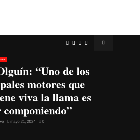
amas
Olguín: “Uno de los
ipales motores que
ene viva la llama es
r componiendo”
avo
mayo 21, 2024
0