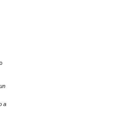
o
 un
o a