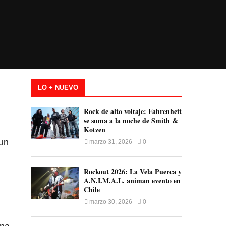
LO + NUEVO
Rock de alto voltaje: Fahrenheit
se suma a la noche de Smith &
Kotzen
 un
marzo 31, 2026
0
Rockout 2026: La Vela Puerca y
A.N.I.M.A.L. animan evento en
Chile
marzo 30, 2026
0