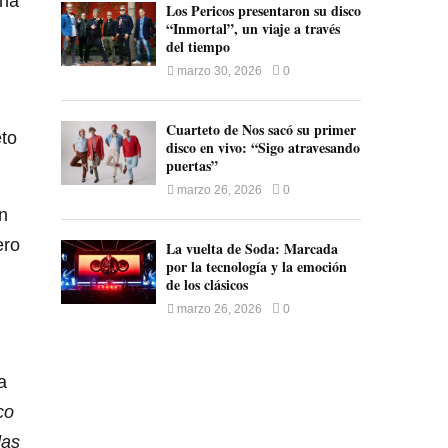
una
Los Pericos presentaron su disco
“Inmortal”, un viaje a través
del tiempo
marzo 30, 2026
0
Cuarteto de Nos sacó su primer
eto
disco en vivo: “Sigo atravesando
puertas”
marzo 26, 2026
0
n
ero
La vuelta de Soda: Marcada
por la tecnología y la emoción
de los clásicos
marzo 26, 2026
0
a
co
das