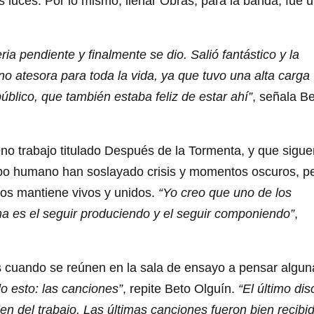
s luces. Por lo mismo, llenar Obras, para la banda, fue 
a pendiente y finalmente se dio. Salió fantástico y la
 atesora para toda la vida, ya que tuvo una alta carga
úblico, que también estaba feliz de estar ahí”
, señala B
no trabajo titulado Después de la Tormenta, y que sigue
po humano han soslayado crisis y momentos oscuros, p
 los mantiene vivos y unidos.
“Yo creo que uno de los
ma es el seguir produciendo y el seguir componiendo”
,
 cuando se reúnen en la sala de ensayo a pensar algun
o esto: las canciones”
, repite Beto Olguín.
“El último dis
en del trabajo. Las últimas canciones fueron bien recibi