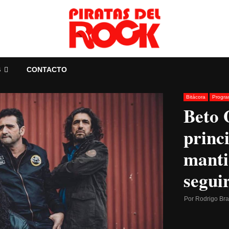
S
CONTACTO
Bitácora
Progr
Beto 
princ
manti
segui
Por
Rodrigo Br