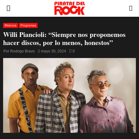
PRIMARY
MENU
Bitácora
Programas
Willi Piancioli: “Siempre nos proponemos
hacer discos, por lo menos, honestos”
Por
Rodrigo Bravo
mayo 30, 2024
0