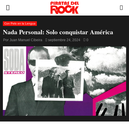
PRIMARY
MENU
Con Pelo en la Lengua
Nada Personal: Solo conquistar América
Por
Juan Manuel Cibeira
septiembre 24, 2024
0