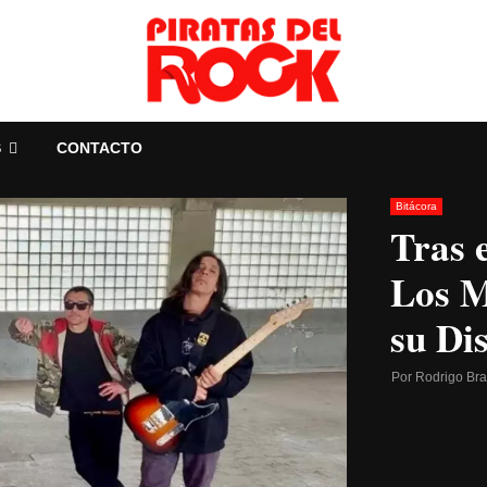
S
CONTACTO
Bitácora
Tras 
Los M
su Di
Por
Rodrigo Br