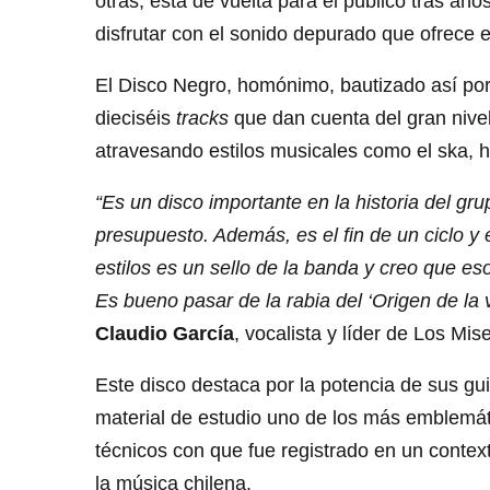
otras, está de vuelta para el público tras añ
disfrutar con el sonido depurado que ofrece 
El Disco Negro, homónimo, bautizado así por
dieciséis
tracks
que dan cuenta del gran nivel
atravesando estilos musicales como el ska, h
“Es un disco importante en la historia del gru
presupuesto. Además, es el fin de un ciclo y 
estilos es un sello de la banda y creo que es
Es bueno pasar de la rabia del ‘Origen de la vi
Claudio García
, vocalista y líder de Los Mis
Este disco destaca por la potencia de sus gu
material de estudio uno de los más emblemáti
técnicos con que fue registrado en un contex
la música chilena.