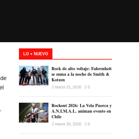
LO + NUEVO
Rock de alto voltaje: Fahrenheit
se suma a la noche de Smith &
 de
Kotzen
el
marzo 31, 2026
0
Rockout 2026: La Vela Puerca y
A.N.I.M.A.L. animan evento en
y
Chile
marzo 30, 2026
0