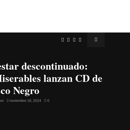
estar descontinuado:
iserables lanzan CD de
sco Negro
avo
noviembre 16, 2024
0