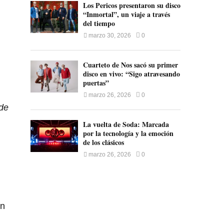
Los Pericos presentaron su disco
“Inmortal”, un viaje a través
del tiempo
marzo 30, 2026
0
Cuarteto de Nos sacó su primer
disco en vivo: “Sigo atravesando
puertas”
marzo 26, 2026
0
 de
.
La vuelta de Soda: Marcada
por la tecnología y la emoción
de los clásicos
marzo 26, 2026
0
en