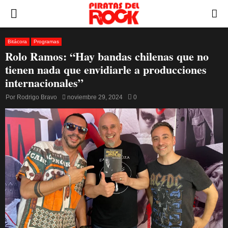
PRIMARY
MENU
Bitácora
Programas
Rolo Ramos: “Hay bandas chilenas que no
tienen nada que envidiarle a producciones
internacionales”
Por
Rodrigo Bravo
noviembre 29, 2024
0