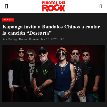
PRIMARY
MENU
Bitácora
Kapanga invita a Bandalos Chinos a cantar
la canción “Desearía”
Por
Rodrigo Bravo
noviembre 13, 2025
0