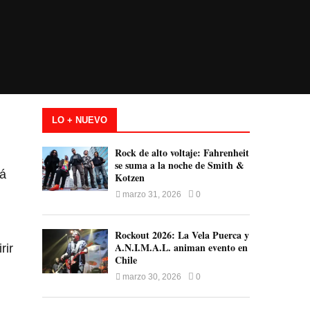
LO + NUEVO
Rock de alto voltaje: Fahrenheit
se suma a la noche de Smith &
rá
Kotzen
marzo 31, 2026
0
Rockout 2026: La Vela Puerca y
A.N.I.M.A.L. animan evento en
rir
Chile
marzo 30, 2026
0