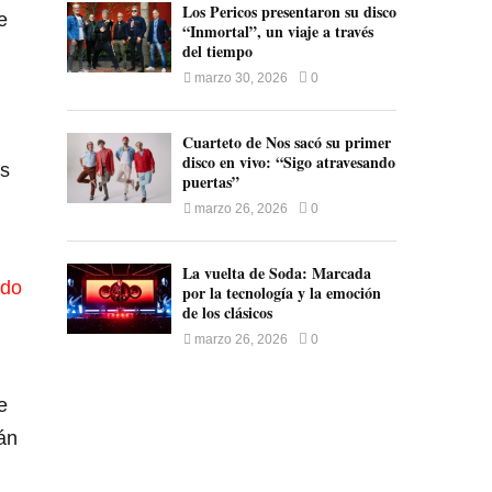
Los Pericos presentaron su disco
e
“Inmortal”, un viaje a través
del tiempo
marzo 30, 2026
0
Cuarteto de Nos sacó su primer
disco en vivo: “Sigo atravesando
os
puertas”
marzo 26, 2026
0
La vuelta de Soda: Marcada
ndo
por la tecnología y la emoción
de los clásicos
marzo 26, 2026
0
e
án