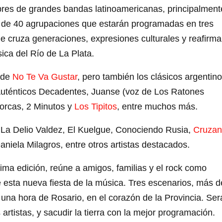
mbres de grandes bandas latinoamericanas, principalment
s de 40 agrupaciones que estarán programadas en tres
e cruza generaciones, expresiones culturales y reafirma
ica del Río de La Plata.
 de
No Te Va Gustar
, pero también los clásicos argentin
s Auténticos Decadentes, Juanse (voz de Los Ratones
Horcas, 2 Minutos y
Los Tipitos
, entre muchos más.
 La Delio Valdez, El Kuelgue, Conociendo Rusia,
Cruza
Daniela Milagros, entre otros artistas destacados.
ima edición, reúne a amigos, familias y el rock como
 esta nueva fiesta de la música. Tres escenarios, más d
una hora de Rosario, en el corazón de la Provincia. Ser
artistas, y sacudir la tierra con la mejor programación.