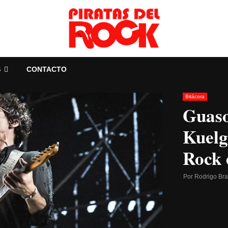
S
CONTACTO
Bitácora
Guaso
Kuelg
Rock 
Por
Rodrigo Br