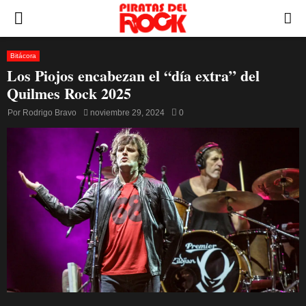
PRIMARY
MENU
Bitácora
Los Piojos encabezan el “día extra” del
Quilmes Rock 2025
Por
Rodrigo Bravo
noviembre 29, 2024
0