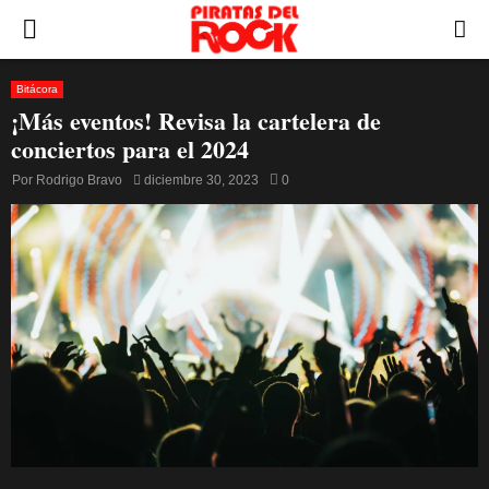
PRIMARY
MENU
Bitácora
¡Más eventos! Revisa la cartelera de
conciertos para el 2024
Por
Rodrigo Bravo
diciembre 30, 2023
0